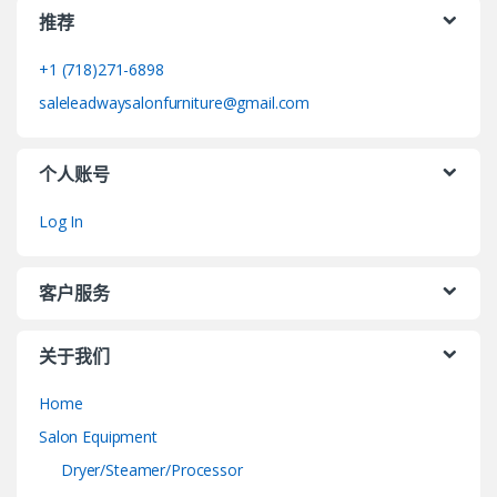
推荐
+1 (718)271-6898
saleleadwaysalonfurniture@gmail.com
个人账号
Log In
客户服务
关于我们
Home
Salon Equipment
Dryer/Steamer/Processor