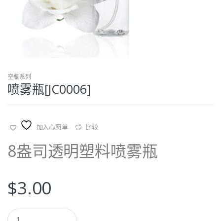
空瓶系列
喷雾瓶[JC0006]
加入心愿单
比较
8盎司透明塑料喷雾瓶
$
3.00
Q