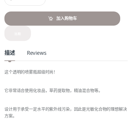
u
a
n
t
加入购物车
i
t
y
比较
描述
Reviews
这个透明的喷雾瓶超级时尚！
它非常适合使用化妆品，草药提取物，精油混合物等。
设计用于承受一定水平的紫外线污染，因此是光敏化合物的理想解决
方案。