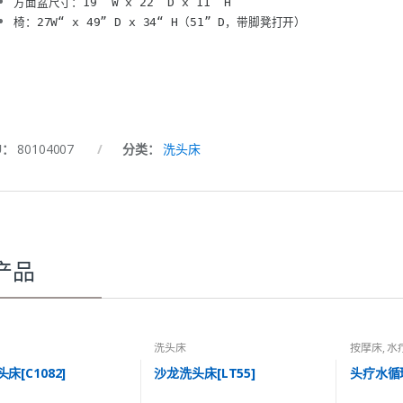
方面盆尺寸：19“ W x 22” D x 11“ H
椅：27W“ x 49” D x 34“ H（51” D，带脚凳打开）
U：
80104007
分类：
洗头床
产品
洗头床
按摩床
,
水
床[C1082]
沙龙洗头床[LT55]
头疗水循环