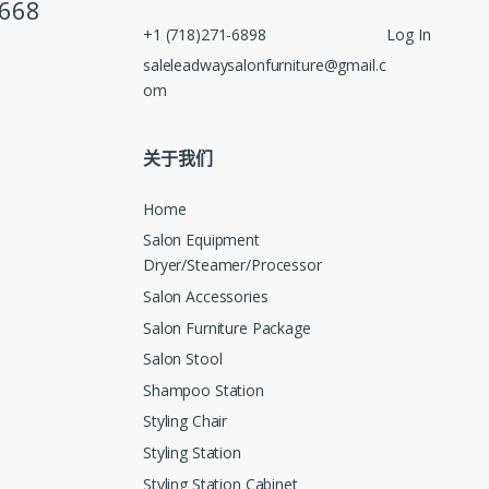
5668
+1 (718)271-6898
Log In
saleleadwaysalonfurniture@gmail.c
om
关于我们
Home
Salon Equipment
Dryer/Steamer/Processor
Salon Accessories
Salon Furniture Package
Salon Stool
Shampoo Station
Styling Chair
Styling Station
Styling Station Cabinet