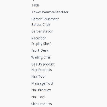
Table
Tower Warmer/Sterillzer
Barber Equipment
Barber Chair
Barber Station
Reception
Display Shelf
Front Desk
Waiting Chair
Beauty product
Hair Products
Hair Tool
Massage Tool
Nail Products
Nail Tool
Skin Products