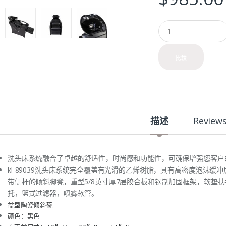
Q
u
a
n
比较
t
i
t
y
描述
Review
洗头床系统融合了卓越的舒适性，时尚感和功能性，可确保增强您客户
kl-89039洗头床系统完全覆盖有光滑的乙烯树脂，具有高密度泡沫
带侧杆的倾斜脚凳，重型5/8英寸厚7层胶合板和钢制加固框架，软垫
托，篮式过滤器，喷雾软管。
盆型陶瓷倾斜碗
颜色：黑色