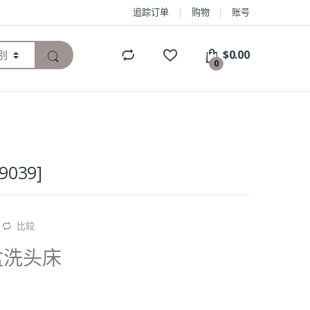
追踪订单
购物
账号
$
0.00
0
9039]
比较
盆洗头床