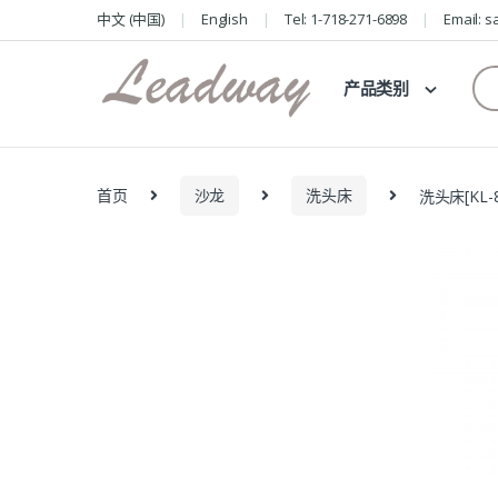
Skip
Skip
中文 (中国)
English
Tel: 1-718-271-6898
Email: 
to
to
navigation
content
Se
产品类别
for
首页
沙龙
洗头床
洗头床[KL-8