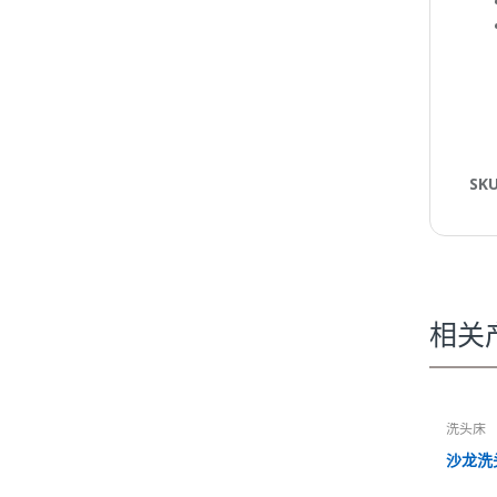
SK
相关
洗头床
沙龙洗头