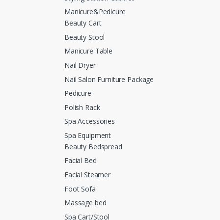
Manicure&Pedicure
Beauty Cart
Beauty Stool
Manicure Table
Nail Dryer
Nail Salon Furniture Package
Pedicure
Polish Rack
Spa Accessories
Spa Equipment
Beauty Bedspread
Facial Bed
Facial Steamer
Foot Sofa
Massage bed
Spa Cart/Stool