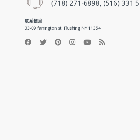
(718) 271-6898, (516) 331 
联系信息
33-09 farrington st. Flushing NY 11354