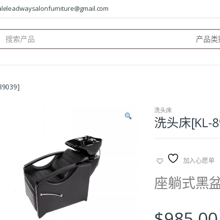
saleleadwaysalonfurniture@gmail.com
arch
:
9039]
洗头床
洗头床[KL-8
加入心愿单
座躺式黑
$
985.00