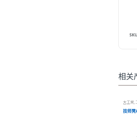
SK
相关
大工凳
,
容凳
技师凳&