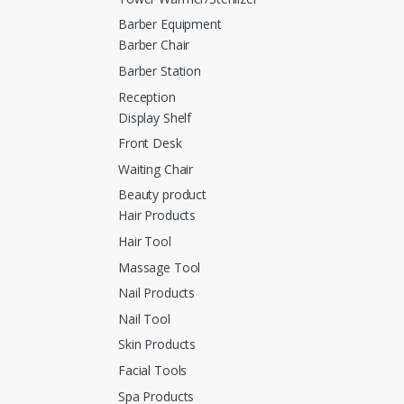
Barber Equipment
Barber Chair
Barber Station
Reception
Display Shelf
Front Desk
Waiting Chair
Beauty product
Hair Products
Hair Tool
Massage Tool
Nail Products
Nail Tool
Skin Products
Facial Tools
Spa Products