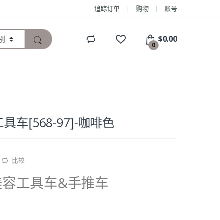
追踪订单
购物
账号
$
0.00
0
车[568-97]-咖啡色
比较
美容工具车&手推车