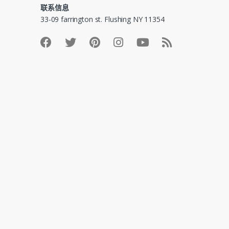
联系信息
33-09 farrington st. Flushing NY 11354