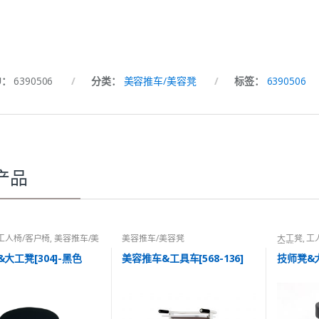
U：
6390506
分类：
美容推车/美容凳
标签：
6390506
产品
工人椅/客户椅
,
美容推车/美
美容推车/美容凳
大工凳
,
工
容凳
大工凳[304]-黑色
美容推车&工具车[568-136]
技师凳&大