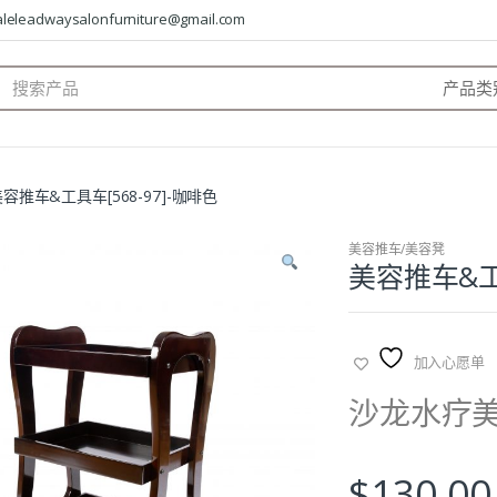
saleleadwaysalonfurniture@gmail.com
arch
:
容推车&工具车[568-97]-咖啡色
美容推车/美容凳
美容推车&工具
加入心愿单
沙龙水疗
$
130.00