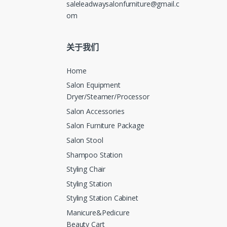
saleleadwaysalonfurniture@gmail.c
om
关于我们
Home
Salon Equipment
Dryer/Steamer/Processor
Salon Accessories
Salon Furniture Package
Salon Stool
Shampoo Station
Styling Chair
Styling Station
Styling Station Cabinet
Manicure&Pedicure
Beauty Cart