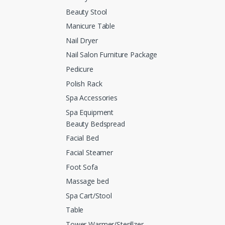
Beauty Stool
Manicure Table
Nail Dryer
Nail Salon Furniture Package
Pedicure
Polish Rack
Spa Accessories
Spa Equipment
Beauty Bedspread
Facial Bed
Facial Steamer
Foot Sofa
Massage bed
Spa Cart/Stool
Table
Tower Warmer/Sterillzer