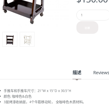
Q
u
a
n
比较
t
i
t
y
描述
Review
手推车和手推车尺寸：21″W x 15″D x 30.5″H
颜色: 咖啡色&白色
3层烤漆收纳层，4个牛筋移动轮， 全咖啡色木质材料。