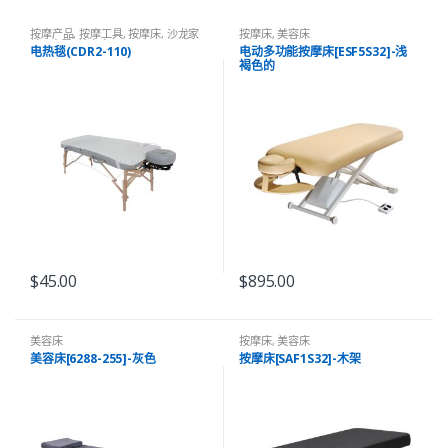
按摩产品
,
按摩工具
,
按摩床
,
沙龙家
按摩床
,
美容床
纺&床罩
,
美容床
电热毯(CDR2-110)
电动多功能按摩床[ESF5S32]-浅
褐色的
$
45.00
$
895.00
美容床
按摩床
,
美容床
美容床[6288-255]-灰色
按摩床[SAF1S32]-木架