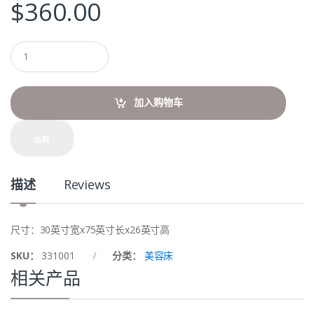
$
360.00
Q
u
a
n
t
加入购物车
i
t
y
比较
描述
Reviews
尺寸：30英寸宽x75英寸长x26英寸高
SKU：
331001
分类：
美容床
相关产品