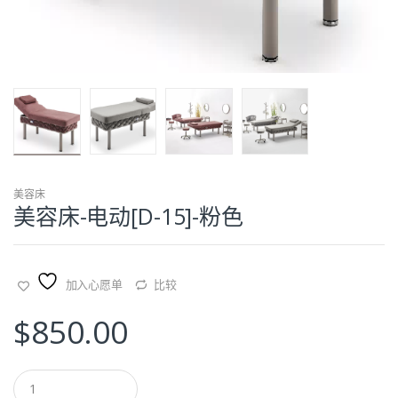
美容床
美容床-电动[D-15]-粉色
加入心愿单
比较
$
850.00
Q
u