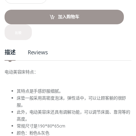
a
n
t
加入购物车
i
t
y
比较
描述
Reviews
电动美容床特点：
其特点是手感舒服细腻。
床垫一般采用高密度泡沫，弹性适中，可以让顾客躺的很舒
服。
此外，电动美容床还具有调解功能，可以调节床面、靠背等的
高度。
常规尺寸是190*80*65cm
颜色：粉色&灰色