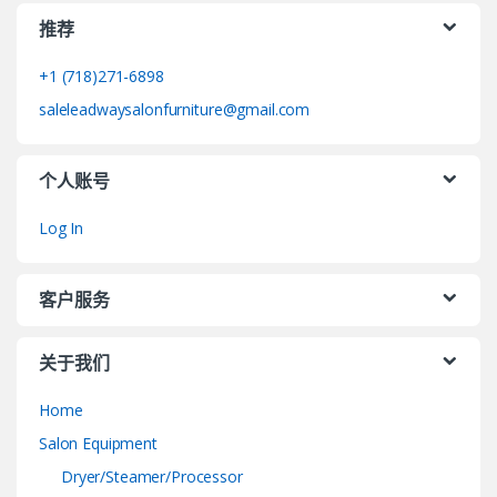
推荐
+1 (718)271-6898
saleleadwaysalonfurniture@gmail.com
个人账号
Log In
客户服务
关于我们
Home
Salon Equipment
Dryer/Steamer/Processor