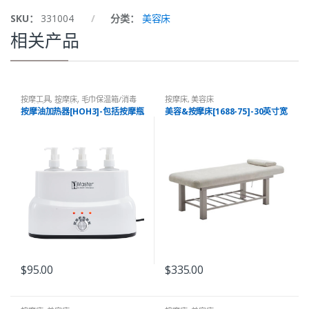
SKU：
331004
分类：
美容床
相关产品
按摩工具
,
按摩床
,
毛巾保温箱/消毒
按摩床
,
美容床
柜
,
美容工具
,
美容床
按摩油加热器[HOH3]-包括按摩瓶
美容&按摩床[1688-75]-30英寸宽
$
95.00
$
335.00