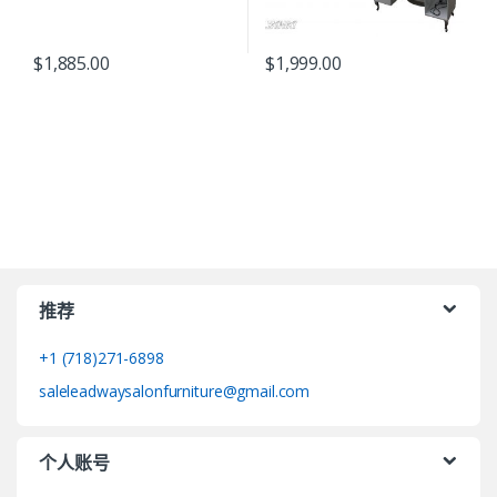
$
1,885.00
$
1,999.00
推荐
+1 (718)271-6898
saleleadwaysalonfurniture@gmail.com
个人账号