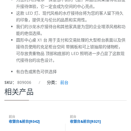
升接待体验，它一定会成为空间的中心亮点。
这款 LED 灯、现代风格的水疗接待台将为您的客人留下持久
的印象，提供无与伦比的品质和实用性。
我们的沙龙水疗接待台和其他家具是为您的企业增添风格和功
能的绝佳选择。
圆形中心桌 X1 台 用于支付和交易处理的大型柜台表面以及供
接待员使用的充足柜台空间 带搁板和可上锁抽屉的储物柜，
可存放贵重物品 顶部和底部的 LED 照明进一步凸显了这款现
代接待台的出色设计。
有白色或黑色可供选择
SKU：
809006
分类：
前台
相关产品
前台
前台
收银台&前台[R042]
收银台&前台[R021]