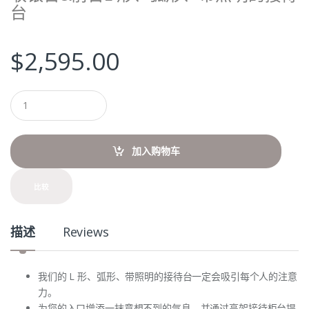
台
$
2,595.00
Q
u
a
n
t
加入购物车
i
t
y
比较
描述
Reviews
我们的 L 形、弧形、带照明的接待台一定会吸引每个人的注意
力。
为您的入口增添一抹意想不到的气息，并通过高架接待柜台提