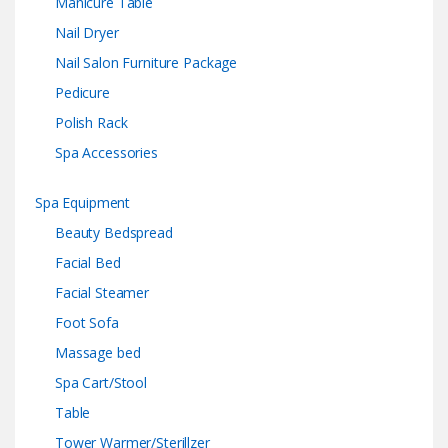
Manicure Table
Nail Dryer
Nail Salon Furniture Package
Pedicure
Polish Rack
Spa Accessories
Spa Equipment
Beauty Bedspread
Facial Bed
Facial Steamer
Foot Sofa
Massage bed
Spa Cart/Stool
Table
Tower Warmer/Sterillzer