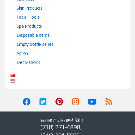
Skin Products
Facial Tools
Spa Products
Disposable items
Empty bottle series
Apron
Decorations
有问题 ？ 24/7 联系我们！
(718) 271-6898,