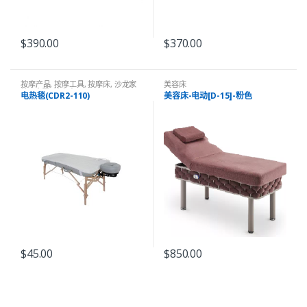
$
390.00
$
370.00
按摩产品
,
按摩工具
,
按摩床
,
沙龙家
美容床
纺&床罩
,
美容床
电热毯(CDR2-110)
美容床-电动[D-15]-粉色
$
45.00
$
850.00