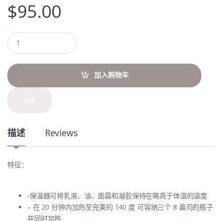
$
95.00
Q
u
a
n
t
加入购物车
i
t
y
比较
描述
Reviews
特征：
-保温器可将乳液、油、面霜和凝胶保持在略高于体温的温度
– 在 20 分钟内加热至完美的 140 度 可容纳三个 8 盎司的瓶子
并同时加热