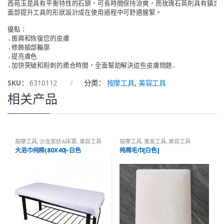
西苑玉是具有平衡特性的石頭，可長時間保持涼爽，而玫瑰石英則具有鎮定特
面部提升工具的形狀設計成在使用過程中可舒適握緊。
優點： 

.振興和恢復您的皮膚 

.修飾臉部輪廓 

.提亮膚色 

.加快突破和粉刺的癒合時間，全面幫助解決這些皮膚問題.
SKU：
6310112
分类：
按摩工具
,
美容工具
相关产品
按摩工具
,
沙龙家纺&床罩
,
美容工具
按摩工具
,
美发工具
,
美容工具
大浴巾纯棉(80X40)-白色
纯棉毛巾[白色]