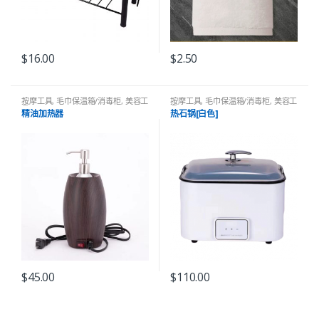
$
16.00
$
2.50
按摩工具
,
毛巾保温箱/消毒柜
,
美容工
按摩工具
,
毛巾保温箱/消毒柜
,
美容工
具
具
精油加热器
热石锅[白色]
$
45.00
$
110.00