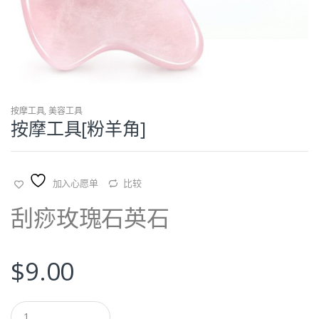
按摩工具
,
美容工具
按摩工具[粉羊角]
加入心愿单
比较
刮痧玫瑰石英石
$
9.00
Q