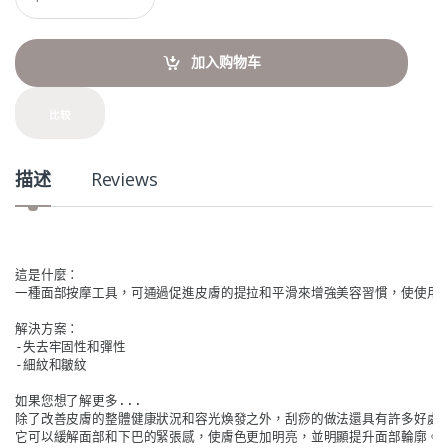
u
a
n
t
加入购物车
i
t
y
比较
描述
Reviews
這是什麼：

一種面部按摩工具，可通過促進皮膚的提拉和平滑來增強美容習慣，使使用後
解決方案：

-失去牢固性和彈性

-細紋和皺紋

如果您想了解更多...

除了改善皮膚的整體健康狀況和容光煥發之外，刮痧的做法還具有許多好處。
它可以緩解面部和下巴的緊張感，使膚色更加明亮，並明顯提升面部輪廓。
