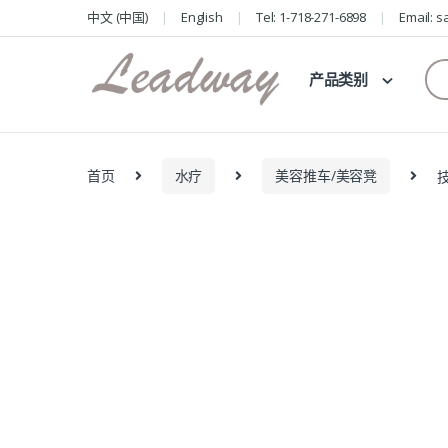
Skip
Skip
中文 (中国)
English
Tel: 1-718-271-6898
Email: 
to
to
navigation
content
Se
产品类别
for
首页
水疗
美容推车/美容凳
技