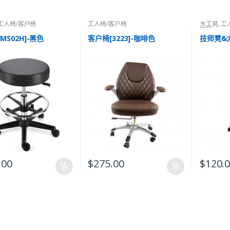
工人椅/客户椅
工人椅/客户椅
大工凳
,
工
容凳
MS02H]-黑色
客户椅[3223]-咖啡色
技师凳&大
.00
$
275.00
$
120.