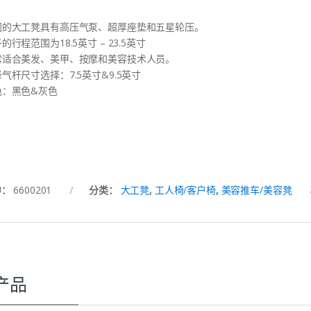
们的大工凳具有高压气泵、超厚座垫和五星轮压。
的行程范围为18.5英寸 – 23.5英寸
常适合美发、美甲、按摩和美容技术人员。
气杆尺寸选择：7.5英寸&9.5英寸
色：黑色&灰色
U：
6600201
分类：
大工凳
,
工人椅/客户椅
,
美容推车/美容凳
产品