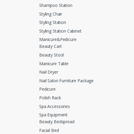
Shampoo Station
Styling Chair
Styling Station
Styling Station Cabinet
Manicure&Pedicure
Beauty Cart
Beauty Stool
Manicure Table
Nail Dryer
Nail Salon Furniture Package
Pedicure
Polish Rack
Spa Accessories
Spa Equipment
Beauty Bedspread
Facial Bed