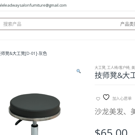
saleleadwaysalonfurniture@gmail.com
arch
:
师凳&大工凳[D-01]-灰色
大工凳
,
工人椅/客户椅
,
美
技师凳&大工凳
加入心愿单
沙龙美发、
$
65.00