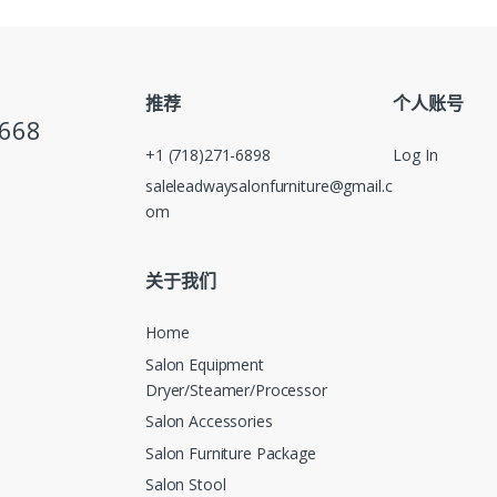
推荐
个人账号
5668
+1 (718)271-6898
Log In
saleleadwaysalonfurniture@gmail.c
om
关于我们
Home
Salon Equipment
Dryer/Steamer/Processor
Salon Accessories
Salon Furniture Package
Salon Stool