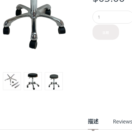
Q
u
a
n
比较
t
i
t
y
描述
Review