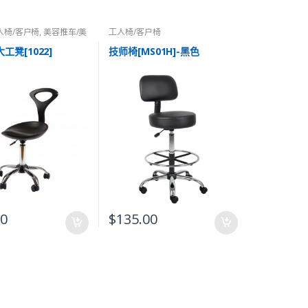
人椅/客户椅
,
美容推车/美
工人椅/客户椅
工凳[1022]
技师椅[MS01H]-黑色
00
$
135.00