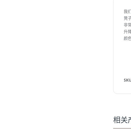
我
凳子
非
升降
颜
SK
相关