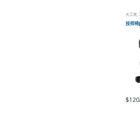
大工凳
,
技师椅[
$
120