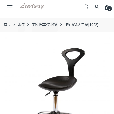
Skip
Skip
to
to
0
navigation
content
首页
水疗
美容推车/美容凳
技师凳&大工凳[1022]