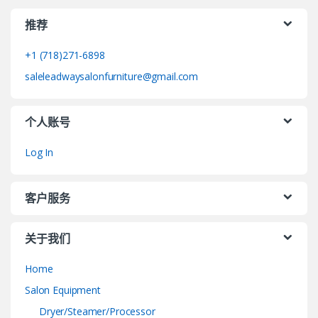
推荐
+1 (718)271-6898
saleleadwaysalonfurniture@gmail.com
个人账号
Log In
客户服务
关于我们
Home
Salon Equipment
Dryer/Steamer/Processor