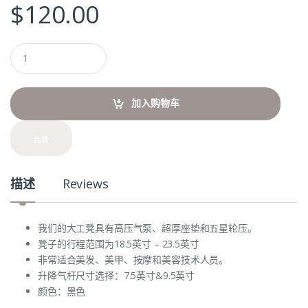
$
120.00
Q
u
a
n
t
加入购物车
i
t
y
比较
描述
Reviews
我们的大工凳具有高压气泵、超厚座垫和五星轮压。
凳子的行程范围为18.5英寸 – 23.5英寸
非常适合美发、美甲、按摩和美容技术人员。
升降气杆尺寸选择：7.5英寸&9.5英寸
颜色：黑色