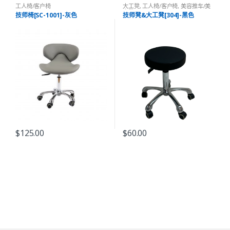
工人椅/客户椅
大工凳
,
工人椅/客户椅
,
美容推车/美
容凳
技师椅[SC-1001]-灰色
技师凳&大工凳[304]-黑色
$
125.00
$
60.00