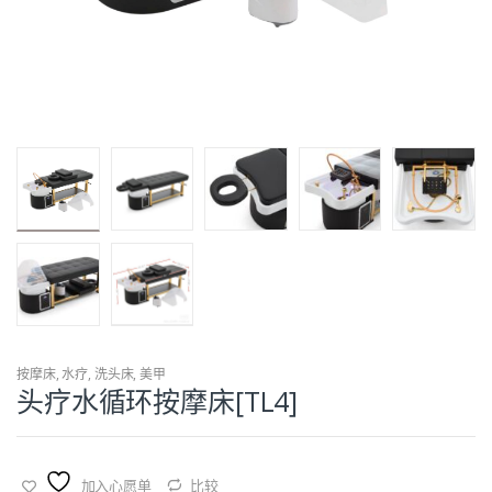
按摩床
,
水疗
,
洗头床
,
美甲
头疗水循环按摩床[TL4]
加入心愿单
比较