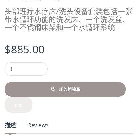
头部理疗水疗床/洗头设备套装包括一张
带水循环功能的洗发床、一个洗发盆、
一个不锈钢床架和一个水循环系统
$
885.00
Q
u
a
n
t
加入购物车
i
t
y
比较
描述
Reviews