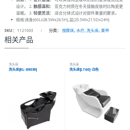
设计。 2.
触感温和：
亚克力材质在冬天接触皮肤时比陶瓷更
温暖。 3.
轻便灵活：
适合分体式设计对部件重量的要求。
规格:床身(60Lx28.5Wx26.5H),盆(25.5Wx21.5Dx24H)
SKU：
1121003
分类：
按摩床
,
水疗
,
洗头床
,
美甲
相关产品
洗头床
洗头床
洗头床[KL-89039]
洗头床[LT60]-白色