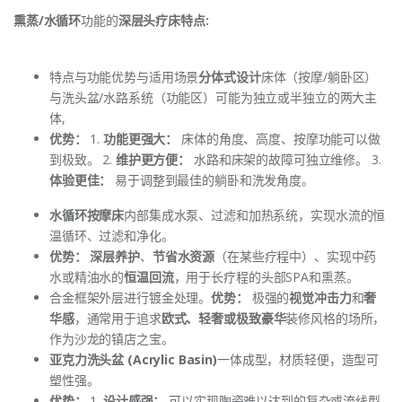
熏蒸/水循环
功能的
深层头疗床特点:
特点与功能优势与适用场景
分体式设计
床体（按摩/躺卧区）
与洗头盆/水路系统（功能区）可能为独立或半独立的两大主
体,
优势：
1.
功能更强大：
床体的角度、高度、按摩功能可以做
到极致。 2.
维护更方便：
水路和床架的故障可独立维修。 3.
体验更佳：
易于调整到最佳的躺卧和洗发角度。
水循环按摩床
内部集成水泵、过滤和加热系统，实现水流的恒
温循环、过滤和净化。
优势：
深层养护
、
节省水资源
（在某些疗程中）、实现中药
水或精油水的
恒温回流
，用于长疗程的头部SPA和熏蒸。
合金框架外层进行镀金处理。
优势：
极强的
视觉冲击力
和
奢
华感
，通常用于追求
欧式、轻奢或极致豪华
装修风格的场所，
作为沙龙的镇店之宝。
亚克力洗头盆 (Acrylic Basin)
一体成型，材质轻便，造型可
塑性强。
优势：
1.
设计感强：
可以实现陶瓷难以达到的复杂或流线型