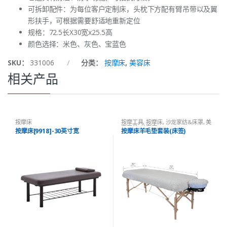
可拆卸配件：为每位客户定制床，头枕下方配有臂吊带以及翼
形扶手，可根据需要舒适地重新定位
规格：72.5长X30宽x25.5高
颜色选择：米色、灰色、宝蓝色
SKU：
331006
分类：
按摩床
,
美容床
相关产品
按摩床
按摩工具
,
按摩床
,
沙龙家纺&床罩
,
美
容工具
,
美容床
按摩床[9918]-30英寸宽
按摩床羊毛垫套装(床签)