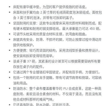
床配有豪华缓冲垫，为您的客户提供极致的舒适度。
床面和扶手翼均由 2 英寸厚的毛绒高密度泡沫层组成，面枕包
含 3 英寸厚的泡沫，并带有可拆卸的盖子。
坚固耐用的支撑：这款专业按摩床采用优质材料精制而成，配
有硬木框架和耐用的钢支撑缆线，最大承重能力可达 450 磅。
可调节头枕采用优质复合材料支撑，抗弯曲和翘曲。
床腿具有安全、防滑、不损坏的脚，可防止按摩过程中滑动并
提供地板保护。
方便便携：轻巧而坚固的结构，采用流线型折叠和携带设计，
使安装和拆卸变得轻而易举。
该桌子重 37 磅，其紧凑的设计甚至可以根据需要容纳所有要
存放在桌子内的配件。
它通过两个专业镀铬扣牢固锁定，并配有双手柄，方便旅行。
包括一个耐用的尼龙手提箱，带有可调节肩带和侧袋，可容纳
油和用品。
防油防水：整个桌布覆盖着奢华的 PU 合成皮革，这是一种高
度耐用、柔软且适合素食的材料，不仅易于清洁，而且没有其
他合成材料那样的难闻气味。
它还具有防油、防水功能，可抵抗污渍。