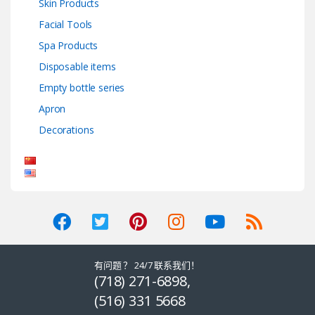
Skin Products
Facial Tools
Spa Products
Disposable items
Empty bottle series
Apron
Decorations
有问题 ？ 24/7 联系我们！
(718) 271-6898,
(516) 331 5668