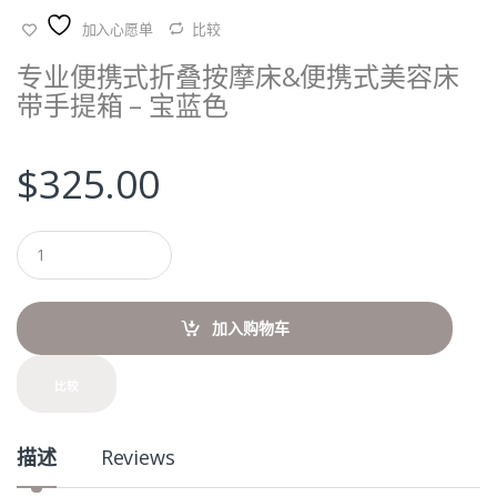
加入心愿单
比较
专业便携式折叠按摩床&便携式美容床
带手提箱 – 宝蓝色
$
325.00
Q
u
a
n
t
加入购物车
i
t
y
比较
描述
Reviews