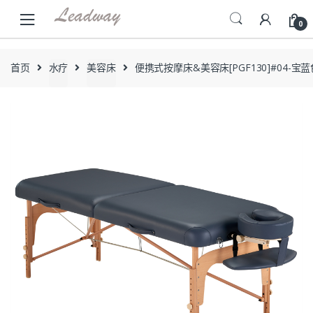
Skip
Skip
to
to
0
navigation
content
首页
水疗
美容床
便携式按摩床&美容床[PGF130]#04-宝蓝