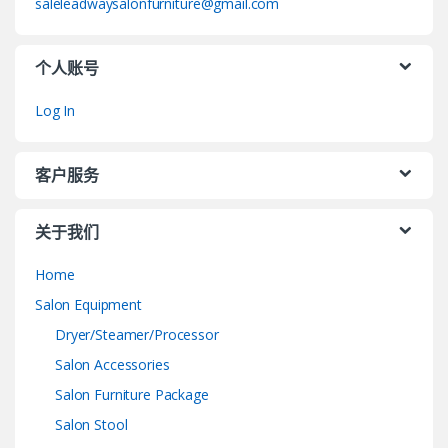
saleleadwaysalonfurniture@gmail.com
个人账号
Log In
客户服务
关于我们
Home
Salon Equipment
Dryer/Steamer/Processor
Salon Accessories
Salon Furniture Package
Salon Stool