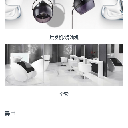
烘发机/焗油机
全套
美甲