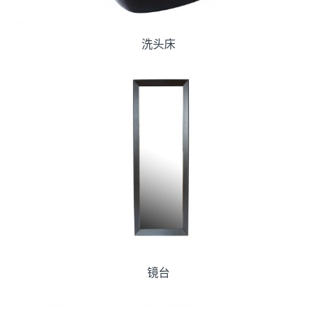
洗头床
镜台