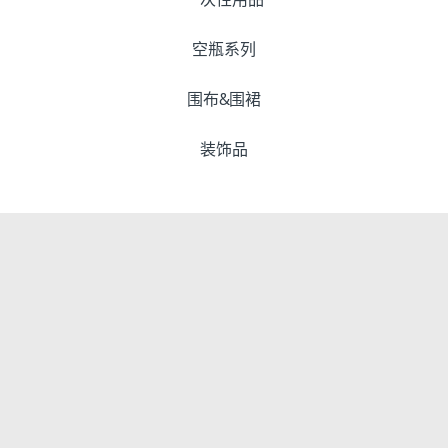
空瓶系列
围布&围裙
装饰品