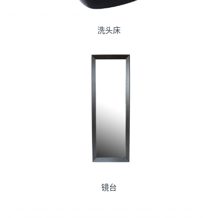
洗头床
镜台