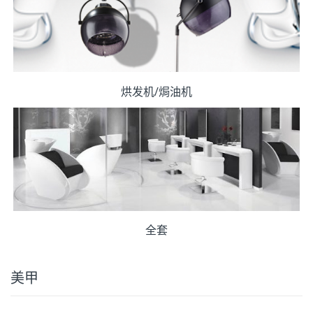
烘发机/焗油机
全套
美甲