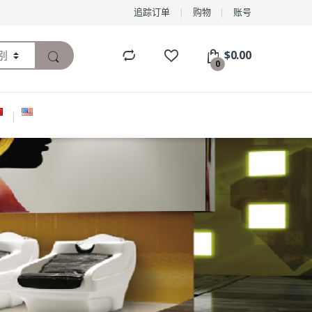
追踪订单
购物
账号
$
0.00
0