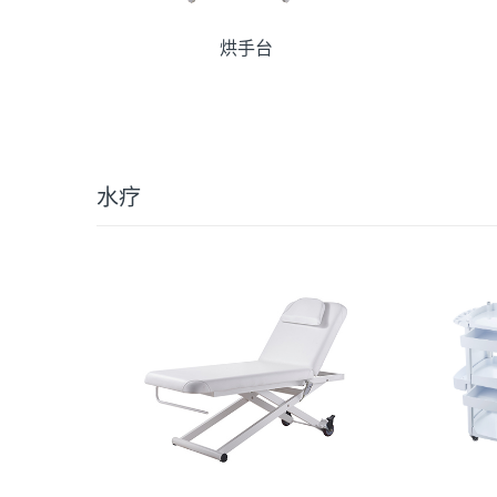
烘手台
水疗