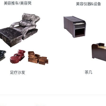
美容推车/美容凳
美容仪器&设备
茶几
足疗沙发