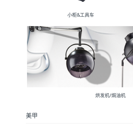
小柜&工具车
烘发机/焗油机
美甲