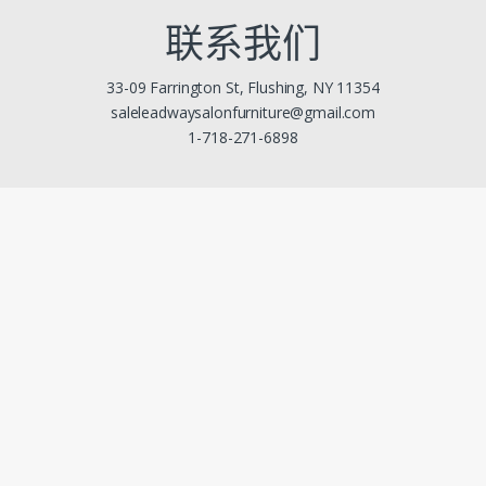
联系我们
33-09 Farrington St, Flushing, NY 11354
saleleadwaysalonfurniture@gmail.com
1-718-271-6898