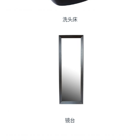
洗头床
镜台