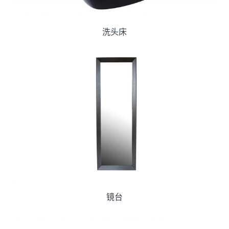
洗头床
镜台