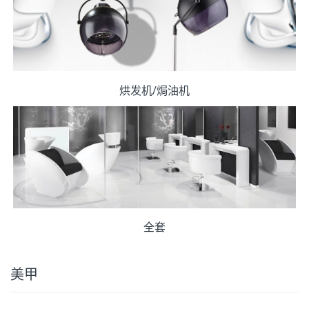
烘发机/焗油机
全套
美甲