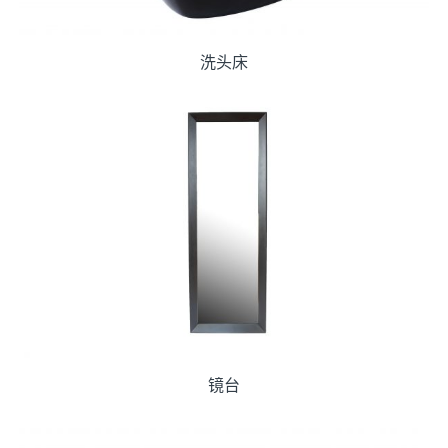
洗头床
镜台