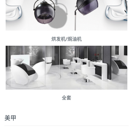
烘发机/焗油机
全套
美甲