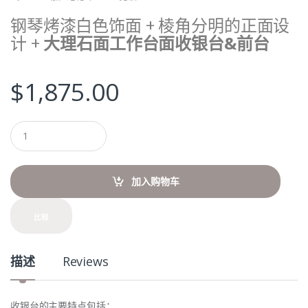
钢琴烤漆白色饰面 + 棱角分明的正面设
计 +
大理石面工作台面收银台&前台
$
1,875.00
Q
u
a
n
t
加入购物车
i
t
y
比较
描述
Reviews
收银台的主要特点包括：