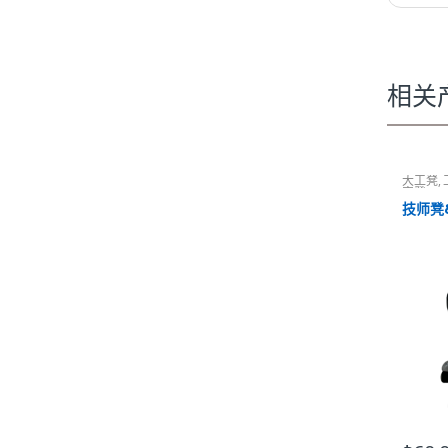
相关
大工凳
,
容凳
技师凳&