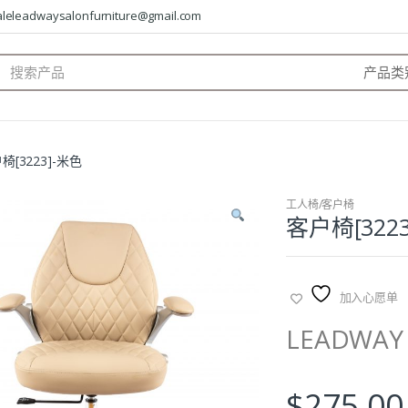
saleleadwaysalonfurniture@gmail.com
arch
:
椅[3223]-米色
工人椅/客户椅
客户椅[322
加入心愿单
LEADW
$
275.00