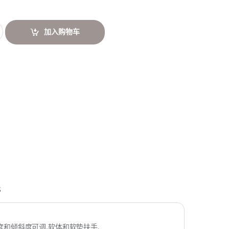
加入购物车
s
和倾斜度可调,软体和软垫扶手.