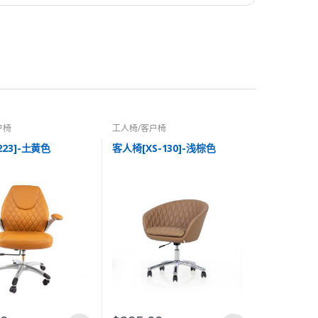
户椅
工人椅/客户椅
223]-土黄色
客人椅[XS-130]-浅棕色