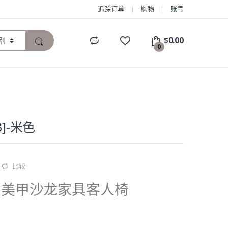
追踪订单
购物
账号
$
0.00
0
3]-米色
比较
AY 美甲沙龙家具客人椅