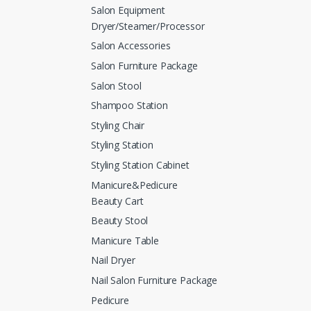
Salon Equipment
Dryer/Steamer/Processor
Salon Accessories
Salon Furniture Package
Salon Stool
Shampoo Station
Styling Chair
Styling Station
Styling Station Cabinet
Manicure&Pedicure
Beauty Cart
Beauty Stool
Manicure Table
Nail Dryer
Nail Salon Furniture Package
Pedicure