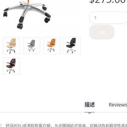
Q
u
a
n
比较
t
i
t
y
描述
Review
征： 舒适的PU皮革软垫客户椅，五点镀铬轮式底座，可移动性和稳定性高度