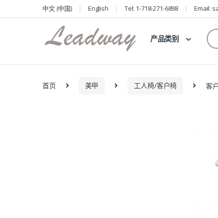
Skip
Skip
中文 (中国)
English
Tel: 1-718-271-6898
Email: 
to
to
navigation
content
Se
产品类别
for
首页
美甲
工人椅/客户椅
客户