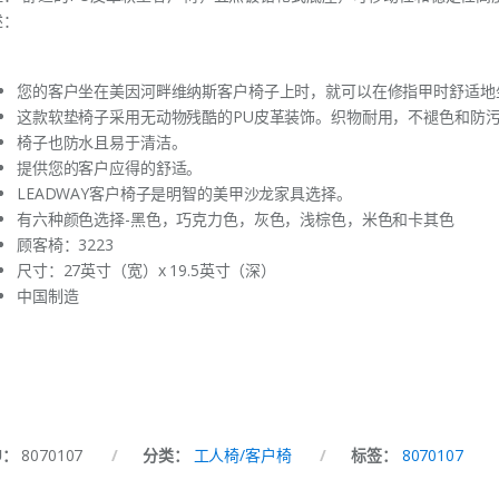
述：
您的客户坐在美因河畔维纳斯客户椅子上时，就可以在修指甲时舒适地
这款软垫椅子采用无动物残酷的PU皮革装饰。织物耐用，不褪色和防
椅子也防水且易于清洁。
提供您的客户应得的舒适。
LEADWAY客户椅子是明智的美甲沙龙家具选择。
有六种颜色选择-黑色，巧克力色，灰色，浅棕色，米色和卡其色
顾客椅：3223
尺寸：27英寸（宽）x 19.5英寸（深）
中国制造
U：
8070107
分类：
工人椅/客户椅
标签：
8070107