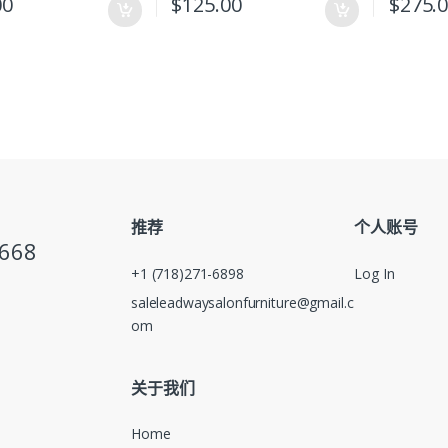
00
$
125.00
$
275.
推荐
个人账号
5668
+1 (718)271-6898
Log In
saleleadwaysalonfurniture@gmail.c
om
关于我们
Home