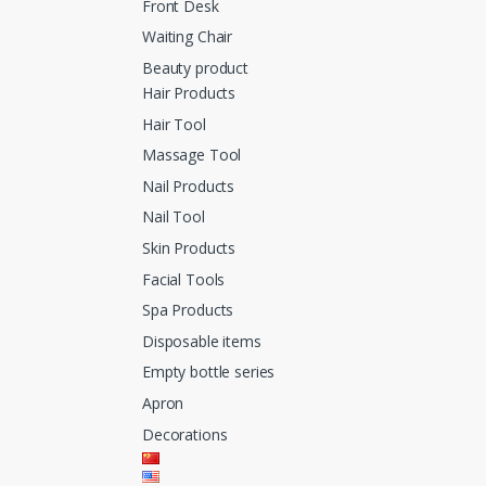
Front Desk
Waiting Chair
Beauty product
Hair Products
Hair Tool
Massage Tool
Nail Products
Nail Tool
Skin Products
Facial Tools
Spa Products
Disposable items
Empty bottle series
Apron
Decorations